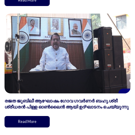
Read More
രജത ജുബിലീ ആഘോഷം ഗോവ ഗവർണർ ബഹു.ശ്രീ
ശ്രീധരൻ പിള്ള ഓൺലൈൻ ആയി ഉദ്ഘാടനം ചെയ്യുന്നു
Read More