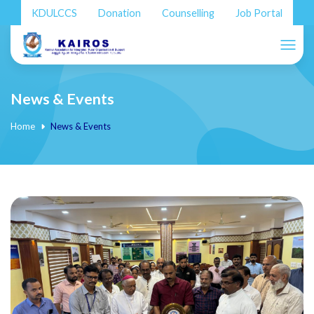
KDULCCS
Donation
Counselling
Job Portal
News & Events
Home
News & Events