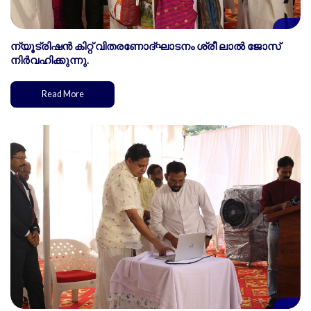
ന്യൂട്രിഷൻ കിറ്റ് വിതരണോദ്ഘാടനം ശ്രീ ലാൽ ജോസ്
നിർവഹിക്കുന്നു.
Read More