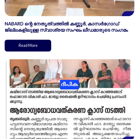
NABARD ന്റെ നേതൃത്വത്തിൽ കണ്ണൂർ, കാസർഗോഡ്
ജില്ലകളിലുള്ള സ്വാശ്രയ സംഘം ലീഡമാരുടെ സംഗമം
Read More