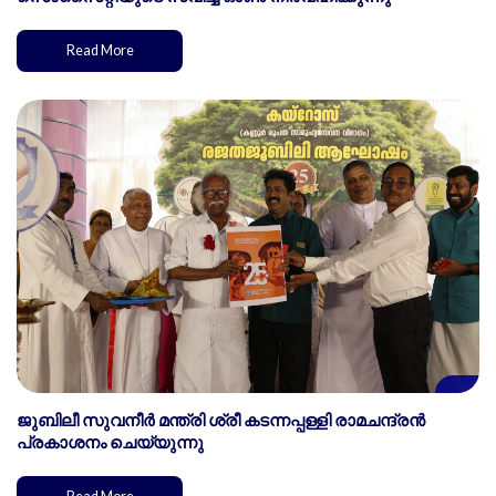
Read More
ജുബിലീ സുവനീർ മന്ത്രി ശ്രീ കടന്നപ്പള്ളി രാമചന്ദ്രൻ
പ്രകാശനം ചെയ്യുന്നു