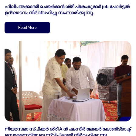
ഫിലിം അക്കാദമി ചെയർമാൻ ശ്രീ പ്രേംകുമാർ job പോർട്ടൽ
ഉദ്ഘാടനം നിർവ്വഹിച്ചു സംസാരിക്കുന്നു.
Read More
നിയമസഭാ സ്പീക്കർ ശ്രീ A ൻ ഷംസീർ ലേബർ കോൺട്രാക്ട്
സൊസൈറ്റിയുടെ സ്വിച്ച് ഓൺ നിർവഹിക്കുന്നു