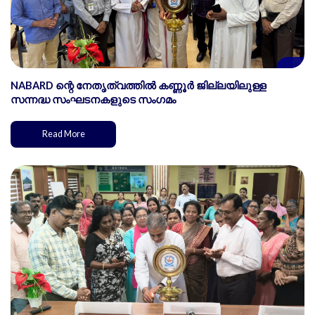
NABARD ന്റെ നേതൃത്വത്തിൽ കണ്ണൂർ ജില്ലയിലുള്ള
സന്നദ്ധ സംഘടനകളുടെ സംഗമം
Read More