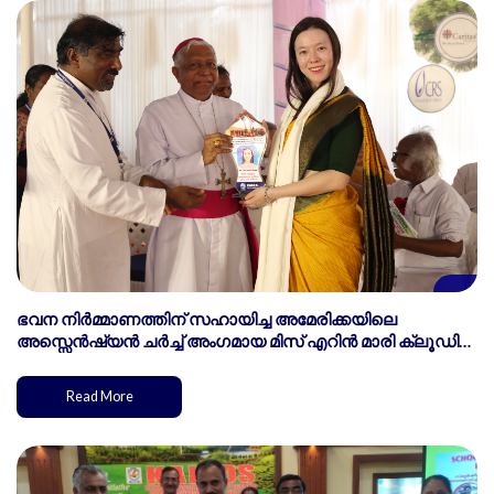
ഭവന നിർമ്മാണത്തിന് സഹായിച്ച അമേരിക്കയിലെ
അസ്സെൻഷ്യൻ ചർച്ച് അംഗമായ മിസ് എറിൻ മാരി ക്ലൂഡി
യെ മെമെന്റോ നൽകി ആദരിക്കുന്നു
Read More